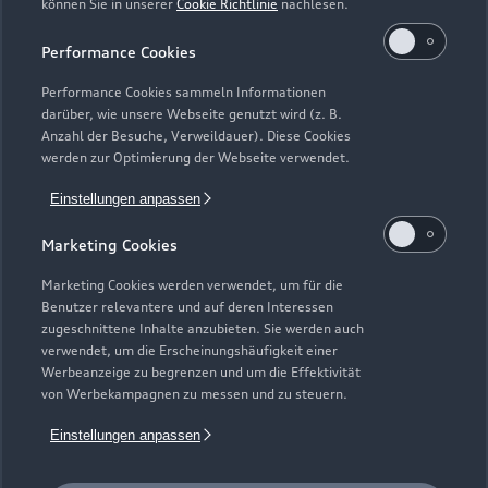
können Sie in unserer
Cookie Richtlinie
nachlesen.
Kaufen & leasen
Alle Modelle
Performance Cookies
Modelle vergleichen
Service & Zubehör
Performance Cookies sammeln Informationen
Neuwagensuche
darüber, wie unsere Webseite genutzt wird (z. B.
Elektromodelle
Anzahl der Besuche, Verweildauer). Diese Cookies
Gebrauchtwagensuche
Support
werden zur Optimierung der Webseite verwendet.
Saisonale Angebote
Plug-in-Hybride
Gebrauchtwagen
Einstellungen anpassen
Audi Services
Über Audi
Kundenservice
Finanzierung
Marketing Cookies
Garantie
Händlersuche
Aktionen & Angebote
Unternehmen
Marketing Cookies werden verwendet, um für die
Audi digital services
Benutzer relevantere und auf deren Interessen
Audi Code
Geschäftskunden
Karriere
zugeschnittene Inhalte anzubieten. Sie werden auch
myAudi
verwendet, um die Erscheinungshäufigkeit einer
Häufige Fragen (FAQ)
Investor Relations
Werbeanzeige zu begrenzen und um die Effektivität
© 2026 AUDI AG. Alle Rechte vorbehalten
von Werbekampagnen zu messen und zu steuern.
Audi Online Beratung
Presse & Media Center
Impressum
Rechtliches
Hinweisgebersystem
Einstellungen anpassen
Online-Terminvereinbarung
Datenschutz
Datenschutzinformation
Cookie-Einstellungen
Servicekontakt