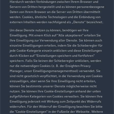
Hierdurch werden Verbindungen zwischen Ihrem Browser und
Servern von Dritten hergestellt und es können personenbezogene
Daten von Ihrem Browser an die Server von Dritten übermittelt
Wir beraten Sie gerne
werden. Cookies, ähnliche Technologien und die Einbindung von
externen Inhalten werden nachfolgend als „Dienste“ bezeichnet.
Hier finden Sie die passenden Ansprechpartnerinnen
Um diese Dienste nutzen zu können, benötigen wir Ihre
und Ansprechpartner.
Einwilligung. Mit einem Klick auf "Alle akzeptieren" erteilen Sie
Ihre Einwilligung zur Verwendung aller Dienste. Sie können auch
einzelne Einwilligungen erteilen, indem Sie die Schieberegler für
Zur Teamübersicht
jede Cookie-Kategorie einzeln anklicken und diese Einstellungen
durch Klicken auf "Einstellungen speichern und fortfahren"
speichern. Falls Sie keinen der Schieberegler anklicken, werden
nur die notwendigen Cookies (z. B. der Ensighten Privacy
Manager, unser Einwilligungsmanagementtool) verwendet. Sie
sind nicht gesetzlich verpflichtet, in die Verwendung von Cookies
einzuwilligen, aber wenn Sie Ihre Einwilligung nicht erteilen,
können Sie bestimmte unserer Dienste möglicherweise nicht
nutzen. Sie können Ihre Cookie-Einstellungen anhand der unten
Serviceberater kontaktieren
aufgeführten Kategorien von Cookies verwalten. Sie können Ihre
Einwilligung jederzeit mit Wirkung zum Zeitpunkt des Widerrufs
widerrufen. Für den Widerruf der Einwilligung beachten Sie bitte
die "Cookie-Einstellungen" in der Fußzeile der Webseite. Weitere