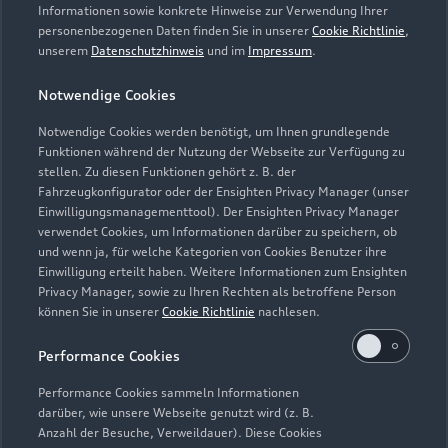
Servicetermin vereinbaren
Informationen sowie konkrete Hinweise zur Verwendung Ihrer
personenbezogenen Daten finden Sie in unserer
Cookie Richtlinie
,
unserem
Datenschutzhinweis
und im
Impressum
.
Notwendige Cookies
Hans Maier Inh. Stefanie
Notwendige Cookies werden benötigt, um Ihnen grundlegende
Funktionen während der Nutzung der Webseite zur Verfügung zu
Meiler e.K.
stellen. Zu diesen Funktionen gehört z. B. der
Fahrzeugkonfigurator oder der Ensighten Privacy Manager (unser
Servicepartner
e-tron
Einwilligungsmanagementtool). Der Ensighten Privacy Manager
verwendet Cookies, um Informationen darüber zu speichern, ob
und wenn ja, für welche Kategorien von Cookies Benutzer ihre
Einwilligung erteilt haben. Weitere Informationen zum Ensighten
Privacy Manager, sowie zu Ihren Rechten als betroffene Person
können Sie in unserer
Cookie Richtlinie
nachlesen.
Performance Cookies
Performance Cookies sammeln Informationen
darüber, wie unsere Webseite genutzt wird (z. B.
Anzahl der Besuche, Verweildauer). Diese Cookies