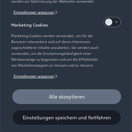
werden zur Optimierung der Webseite verwendet.
Einstellungen anpassen
Saarbrückener Straße 68
Marketing Cookies
90469 Nürnberg
Marketing Cookies werden verwendet, um für die
0911 482161
Benutzer relevantere und auf deren Interessen
zugeschnittene Inhalte anzubieten. Sie werden auch
verwendet, um die Erscheinungshäufigkeit einer
autohaus@hans-maier.de
Werbeanzeige zu begrenzen und um die Effektivität
von Werbekampagnen zu messen und zu steuern.
Kontaktdaten herunterladen
Einstellungen anpassen
Alle akzeptieren
Öffnungszeiten
Einstellungen speichern und fortfahren
Service
Geschlossen
,
öffnet am
Montag 07:00